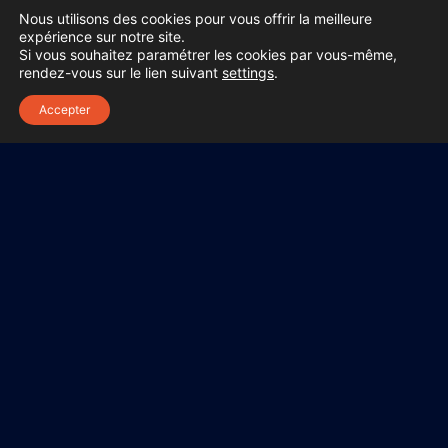
Nous utilisons des cookies pour vous offrir la meilleure
expérience sur notre site.
Si vous souhaitez paramétrer les cookies par vous-même,
Retour au Blog
rendez-vous sur le lien suivant
settings
.
Accepter
Petit guide de l’entrepreneur
9 juillet 2020
Vous avez décidé qu’il était temps de créer votre propre
entreprise ? Je vous propose ici un guide à suivre pour
vous aider à devenir
Lire l'Article »
Frederic
Mendes